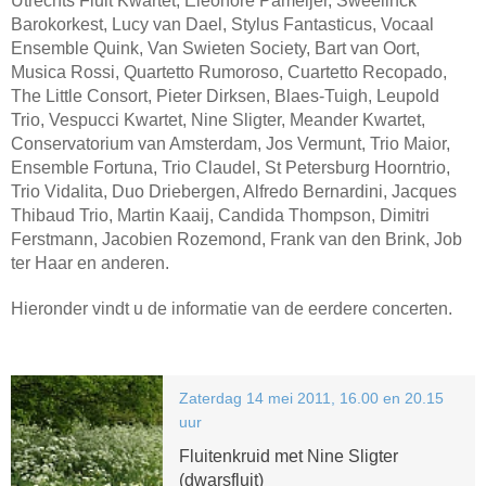
Utrechts Fluit Kwartet, Eleonore Pameijer, Sweelinck
Barokorkest, Lucy van Dael, Stylus Fantasticus, Vocaal
Ensemble Quink, Van Swieten Society, Bart van Oort,
Musica Rossi, Quartetto Rumoroso, Cuartetto Recopado,
The Little Consort, Pieter Dirksen, Blaes-Tuigh, Leupold
Trio, Vespucci Kwartet, Nine Sligter, Meander Kwartet,
Conservatorium van Amsterdam, Jos Vermunt, Trio Maior,
Ensemble Fortuna, Trio Claudel, St Petersburg Hoorntrio,
Trio Vidalita, Duo Driebergen, Alfredo Bernardini, Jacques
Thibaud Trio, Martin Kaaij, Candida Thompson, Dimitri
Ferstmann, Jacobien Rozemond, Frank van den Brink, Job
ter Haar en anderen.
Hieronder vindt u de informatie van de eerdere concerten.
Zaterdag 14 mei 2011, 16.00 en 20.15
uur
Fluitenkruid met Nine Sligter
(dwarsfluit)