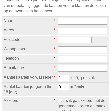
Jongeren t/m 18 jaar hebben
gratis
toegang. Na ontvangst
van de betaling liggen de kaarten voor u klaar bij de kassa
op de avond van het concert.
Naam
*
Adres
*
Postcode
*
Woonplaats
*
Telefoon
*
E-mailadres
*
Aantal kaarten volwassenen
*
x 20,- per stuk
Aantal kaarten jongeren (t/m
= Gratis
18 jaar)
Akkoord
*
Ja, ik ga akkoord met de
genoemde kosten en maak