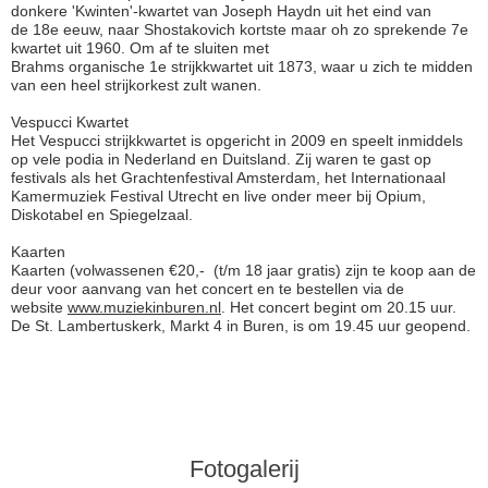
donkere 'Kwinten'-kwartet van Joseph Haydn uit het eind van
de 18e eeuw, naar Shostakovich kortste maar oh zo sprekende 7e
kwartet uit 1960. Om af te sluiten met
Brahms organische 1e strijkkwartet uit 1873, waar u zich te midden
van een heel strijkorkest zult wanen.
Vespucci Kwartet
Het Vespucci strijkkwartet is opgericht in 2009 en speelt inmiddels
op vele podia in Nederland en Duitsland. Zij waren te gast op
festivals als het Grachtenfestival Amsterdam, het Internationaal
Kamermuziek Festival Utrecht en live onder meer bij Opium,
Diskotabel en Spiegelzaal.
Kaarten
Kaarten (volwassenen €20,- (t/m 18 jaar gratis) zijn te koop aan de
deur voor aanvang van het concert en te bestellen via de
website
www.muziekinburen.nl
. Het concert begint om 20.15 uur.
De St. Lambertuskerk, Markt 4 in Buren, is om 19.45 uur geopend.
Fotogalerij